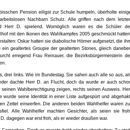
bisschen Pension eiligst zur Schule humpeln, überholte einig
rbeitslosen Nachbarn Schulz. Alle griffen nach dem letzte
d Herr D. spielend. Womöglich waren es die Schüler de
lhof mit den Ikonen des Wahlkampfes 2005 geschmückt hatten
talten: Oskar hatten sie diabolische Hörner aufgesetzt, die ih
ein gealtertes Groupie der gealterten Stones, gleich danebe
Furcht erregend Frau Reinauer, die Bezirksbürgermeisterin de
en.
, drei links. Wie im Bundestag. Sie sahen auch alle so aus, al
ieder dachte Herr D. an Flucht, doch da wurde er auch scho
r seinen Wahlberechtigung zeigen, rechts seinen Ausweis. Her
e wurde seine Identität in einer Liste aufgespürt und abgehakt
inen Zettel einwerfen. Die anderen beiden Wahlhelfer waren zu
iel. Alle Wahlhelfer machten Gesichter, als seien sie froh
D. dagegen war erst froh, als er wieder draußen war.