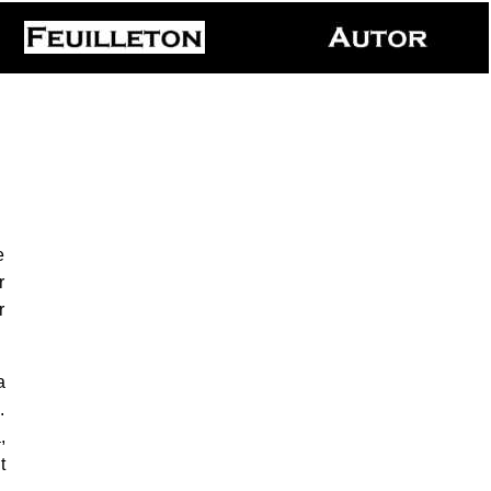
e
r
r
a
.
,
t