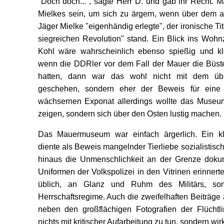
"Doch doch...", sagte Herr D. und gab ihr Recht. 
Mielkes sein, um sich zu ärgern, wenn über dem a
Jäger Mielke "eigenhändig erlegte", der ironische Ti
siegreichen Revolution" stand. Ein Blick ins Woh
Kohl wäre wahrscheinlich ebenso spießig und kl
wenn die DDRler vor dem Fall der Mauer die Büst
hatten, dann war das wohl nicht mit dem übli
geschehen, sondern eher der Beweis für eine
wächsernen Exponat allerdings wollte das Museu
zeigen, sondern sich über den Osten lustig machen.
Das Mauermuseum war einfach ärgerlich. Ein kle
diente als Beweis mangelnder Tierliebe sozialistisc
hinaus die Unmenschlichkeit an der Grenze doku
Uniformen der Volkspolizei in den Vitrinen erinnert
üblich, an Glanz und Ruhm des Militärs, son
Herrschaftsregime. Auch die zweifelhaften Beiträge
neben den großflächigen Fotografien der Flüchtl
nichts mit kritischer Aufarbeitung zu tun, sondern wi