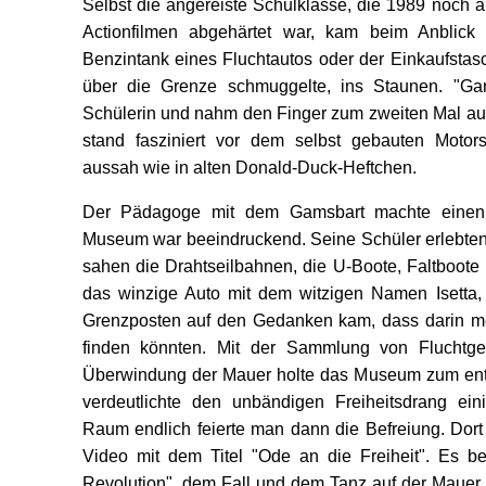
Selbst die angereiste Schulklasse, die 1989 noch a
Actionfilmen abgehärtet war, kam beim Anblick
Benzintank eines Fluchtautos oder der Einkaufstasc
über die Grenze schmuggelte, ins Staunen. "Gan
Schülerin und nahm den Finger zum zweiten Mal au
stand fasziniert vor dem selbst gebauten Motors
aussah wie in alten Donald-Duck-Heftchen.
Der Pädagoge mit dem Gamsbart machte einen 
Museum war beeindruckend. Seine Schüler erlebten
sahen die Drahtseilbahnen, die U-Boote, Faltboote 
das winzige Auto mit dem witzigen Namen Isetta, 
Grenzposten auf den Gedanken kam, dass darin m
finden könnten. Mit der Sammlung von Fluchtge
Überwindung der Mauer holte das Museum zum ent
verdeutlichte den unbändigen Freiheitsdrang ein
Raum endlich feierte man dann die Befreiung. Dort
Video mit dem Titel "Ode an die Freiheit". Es be
Revolution", dem Fall und dem Tanz auf der Mauer