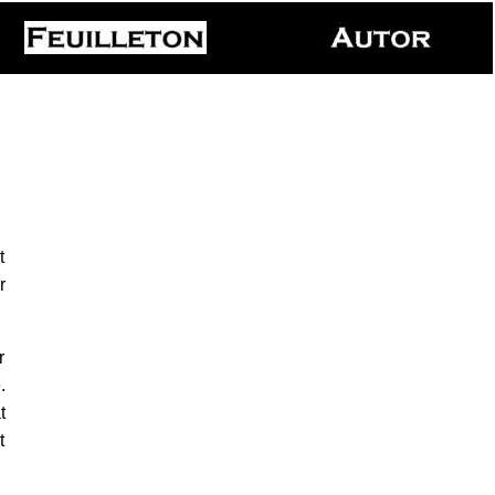
t
r
r
.
t
t