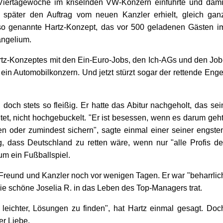
Viertagewoche im kriselnden VW-Konzern einführte und dami
 später den Auftrag vom neuen Kanzler erhielt, gleich gan
so genannte Hartz-Konzept, das vor 500 geladenen Gästen i
angelium.
rtz-Konzeptes mit den Ein-Euro-Jobs, den Ich-AGs und den Job
s ein Automobilkonzern. Und jetzt stürzt sogar der rettende Enge
doch stets so fleißig. Er hatte das Abitur nachgeholt, das sei
tet, nicht hochgebuckelt. "Er ist besessen, wenn es darum geht
fen oder zumindest sichern", sagte einmal einer seiner engste
g, dass Deutschland zu retten wäre, wenn nur "alle Profis de
um ein Fußballspiel.
n Freund und Kanzler noch vor wenigen Tagen. Er war "beharrlic
 die schöne Joselia R. in das Leben des Top-Managers trat.
leichter, Lösungen zu finden", hat Hartz einmal gesagt. Doc
er Liebe.