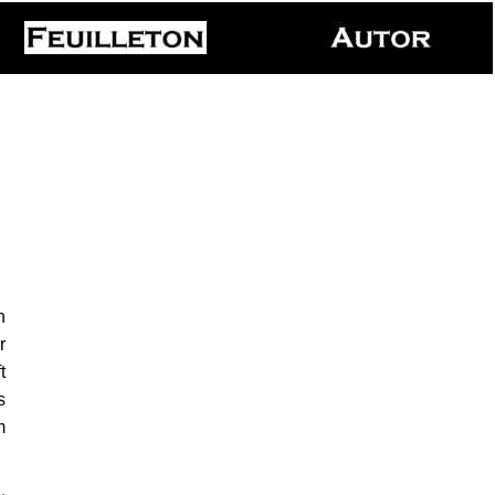
n
r
t
s
m